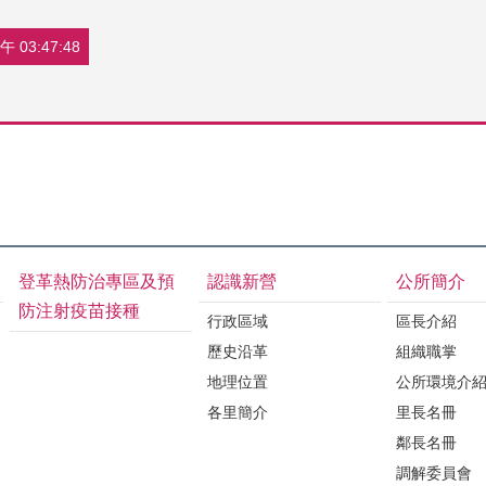
 03:47:48
登革熱防治專區及預
認識新營
公所簡介
防注射疫苗接種
行政區域
區長介紹
歷史沿革
組織職掌
地理位置
公所環境介
各里簡介
里長名冊
鄰長名冊
調解委員會