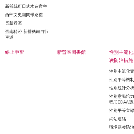
新營縣府日式木造官舍
西部文史潮間帶巡禮
長勝營區
臺南騎跡-新營糖鐵自行
車道
線上申辦
新營區圖書館
性別主流化
凌防治措施
性別主流化
性別平等機
性別統計分
性別意識培
程/CEDAW
性別平等宣
網站連結
職場霸凌防