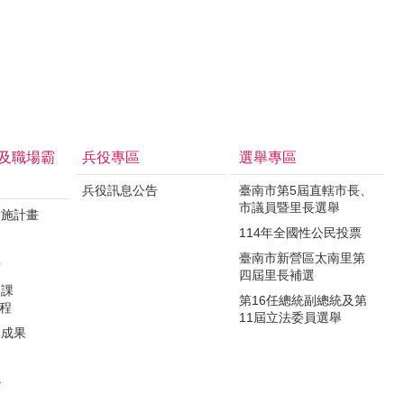
及職場霸
兵役專區
選舉專區
兵役訊息公告
臺南市第5屆直轄市長、
市議員暨里長選舉
實施計畫
114年全國性公民投票
制
臺南市新營區太南里第
析
四屆里長補選
力課
第16任總統副總統及第
課程
11屆立法委員選舉
導成果
治