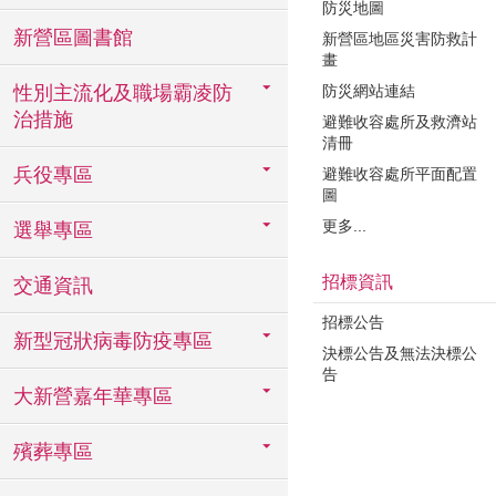
防災地圖
新營區圖書館
新營區地區災害防救計
畫
性別主流化及職場霸凌防
防災網站連結
治措施
避難收容處所及救濟站
清冊
兵役專區
避難收容處所平面配置
圖
更多...
選舉專區
招標資訊
交通資訊
招標公告
新型冠狀病毒防疫專區
決標公告及無法決標公
告
大新營嘉年華專區
殯葬專區