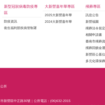
新型冠狀病毒防疫專
大新營嘉年華專區
殯葬專區
區
2025大新營嘉年華
訊息公告
防疫資訊
2024大新營嘉年華
新營福園
衛生福利部疾病管制署
殯葬法令規
相關申請書
臺南市殯葬
殯葬回饋金
新營區公墓
多元化環保
區公所
南市新營區中正路30號｜公所電話：(06)632-2015