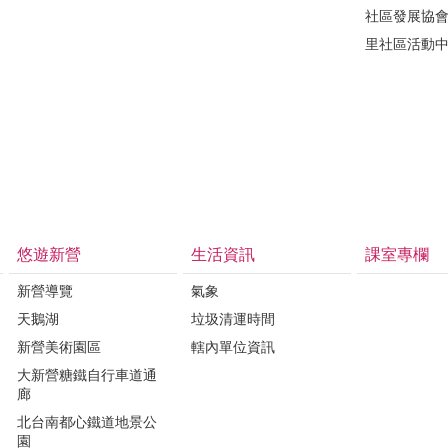
社區發展協
里社區活動
悠遊新營
生活資訊
課室專欄
新營導覽
氣象
天鵝湖
垃圾清運時間
新營美術園區
轄內單位資訊
大新營糖鐵自行車道通
廊
北台南都心鐵道地景公
園