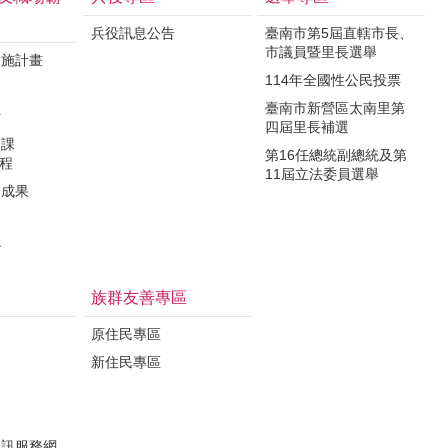
兵役訊息公告
臺南市第5屆直轄市長、
市議員暨里長選舉
實施計畫
114年全國性公民投票
制
臺南市新營區太南里第
析
四屆里長補選
力課
第16任總統副總統及第
課程
11屆立法委員選舉
導成果
治
族群友善專區
原住民專區
新住民專區
定
資訊服務網