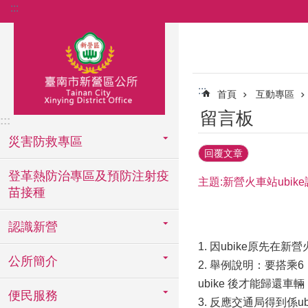
:::
跳到主要內容區塊
:::
首頁
互動專區
留言板
:::
災害防救專區
回覆文章
登革熱防治專區及預防注射疫
主題:新營火車站ubik
苗接種
認識新營
1. 因ubike原
公所簡介
2. 舉例說明：要搭
ubike 後才能歸還
便民服務
3. 反應交通局得到係