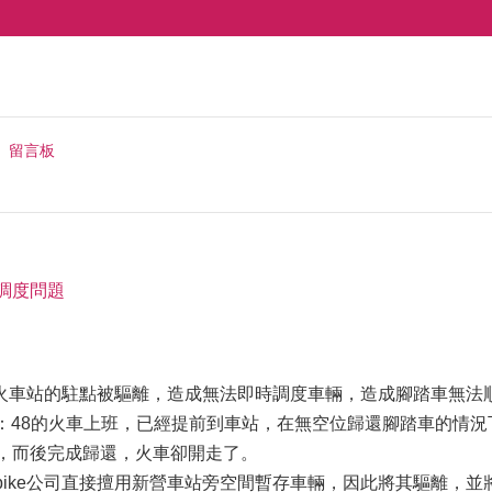
留言板
e調度問題
先在新營火車站的駐點被驅離，造成無法即時調度車輛，造成腳踏車無
乘6：48的火車上班，已經提前到車站，在無空位歸還腳踏車的情
車輛，而後完成歸還，火車卻開走了。
ubike公司直接擅用新營車站旁空間暫存車輛，因此將其驅離，並