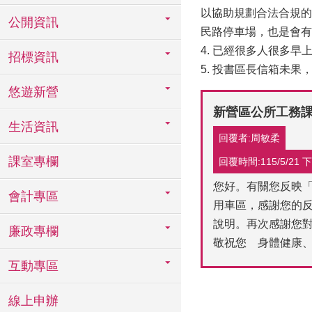
以協助規劃合法合規的
公開資訊
民路停車場，也是會有
4. 已經很多人很多
招標資訊
5. 投書區長信箱未
悠遊新營
新營區公所工務
生活資訊
回覆者:周敏柔
課室專欄
回覆時間:115/5/21 下午
您好。有關您反映「
會計專區
用車區，感謝您的反
說明。再次感謝您
廉政專欄
敬祝您 身體健康
互動專區
線上申辦