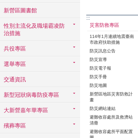
新營區圖書館
:::
災害防救專區
性別主流化及職場霸凌防
治措施
114年1月連續地震臺南
市政府扶助措施
兵役專區
防災訊息公告
防災宣導
選舉專區
防災電子報
防災手冊
交通資訊
防災地圖
新營區地區災害防救計
新型冠狀病毒防疫專區
畫
防災網站連結
大新營嘉年華專區
避難收容處所及救濟站
清冊
殯葬專區
避難收容處所平面配置
圖