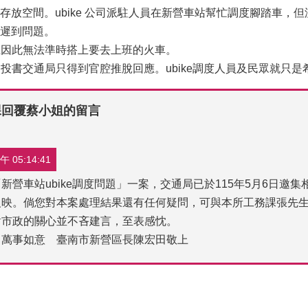
存放空間。ubike 公司派駐人員在新營車站幫忙調度腳踏車
遲到問題。
早上因此無法準時搭上要去上班的火車。
果，投書交通局只得到官腔推脫回應。ubike調度人員及民眾就只
課回覆蔡小姐的留言
 05:14:41
新營車站ubike調度問題」一案，交通局已於115年5月6日
映。倘您對本案處理結果還有任何疑問，可與本所工務課張先生聯繫(電
對市政的關心並不吝建言，至表感忱。
、萬事如意 臺南市新營區長陳宏田敬上