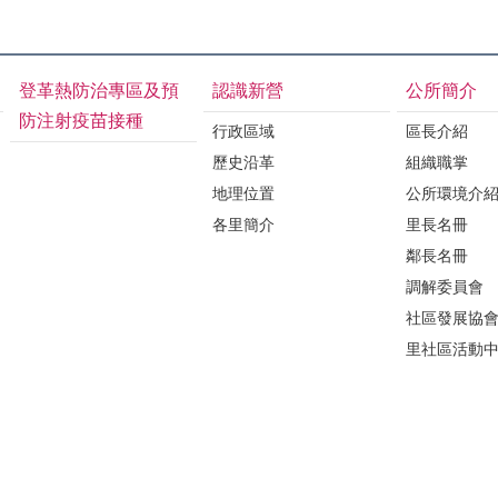
登革熱防治專區及預
認識新營
公所簡介
防注射疫苗接種
行政區域
區長介紹
歷史沿革
組織職掌
地理位置
公所環境介
各里簡介
里長名冊
鄰長名冊
調解委員會
社區發展協
里社區活動