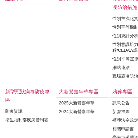
凌防治措施
性別主流化
性別平等機
性別統計分
性別意識培
程/CEDAW
性別平等宣
網站連結
職場霸凌防
新型冠狀病毒防疫專
大新營嘉年華專區
殯葬專區
區
2025大新營嘉年華
訊息公告
防疫資訊
2024大新營嘉年華
新營福園
衛生福利部疾病管制署
殯葬法令規
相關申請書
臺南市殯葬