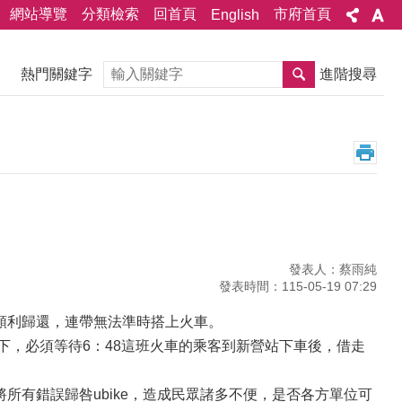
網站導覽
分類檢索
回首頁
市府首頁
English
搜尋
熱門關鍵字
進階搜尋
發表人：蔡雨純
發表時間：115-05-19 07:29
法順利歸還，連帶無法準時搭上火車。
況下，必須等待6：48這班火車的乘客到新營站下車後，借走
將所有錯誤歸咎ubike，造成民眾諸多不便，是否各方單位可