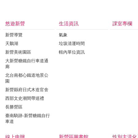
悠遊新營
生活資訊
課室專欄
新營導覽
氣象
天鵝湖
垃圾清運時間
新營美術園區
轄內單位資訊
大新營糖鐵自行車道通
廊
北台南都心鐵道地景公
園
新營縣府日式木造官舍
西部文史潮間帶巡禮
長勝營區
臺南騎跡-新營糖鐵自行
車道
線上申辦
新營區圖書館
性別主流化