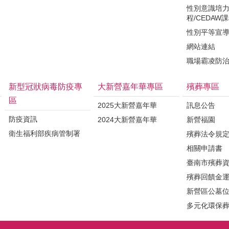
性別意識培
程/CEDAW
性別平等宣
網站連結
職場霸凌防
新型冠狀病毒防疫專
大新營嘉年華專區
殯葬專區
區
2025大新營嘉年華
訊息公告
防疫資訊
2024大新營嘉年華
新營福園
衛生福利部疾病管制署
殯葬法令規
相關申請書
臺南市殯葬
殯葬回饋金
新營區公墓
多元化環保