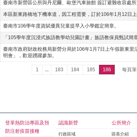
臺南市新營區公所與丹尼爾、歐堡汽車旅館 簽訂避難收容處
本區新東路橋地下機車道，因工程需要，訂於106年1月12日
臺南市106學年度資賦優異兒童提早入小學鑑定簡章。
「105學年度沉浸式族語教學幼兒園計畫」族語教保員甄試簡
臺南市政府財政稅務局新營分局於106年1月7日上午假新東
明會」，歡迎踴躍參加。
1
...
183
184
185
186
每頁筆
登革熱防治專區及預
認識新營
公所簡介
防注射疫苗接種
行政區域
區長介紹