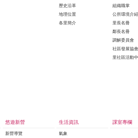
歷史沿革
組織職掌
地理位置
公所環境介
各里簡介
里長名冊
鄰長名冊
調解委員會
社區發展協
里社區活動
悠遊新營
生活資訊
課室專欄
新營導覽
氣象