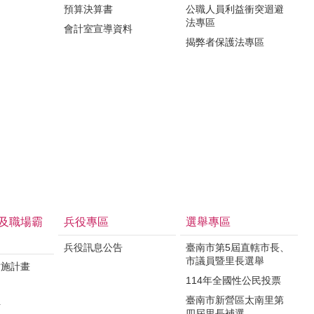
預算決算書
公職人員利益衝突迴避
法專區
會計室宣導資料
揭弊者保護法專區
及職場霸
兵役專區
選舉專區
兵役訊息公告
臺南市第5屆直轄市長、
市議員暨里長選舉
實施計畫
114年全國性公民投票
制
臺南市新營區太南里第
析
四屆里長補選