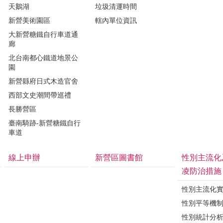
天鵝湖
垃圾清運時間
新營美術園區
轄內單位資訊
大新營糖鐵自行車道通
廊
北台南都心鐵道地景公
園
新營縣府日式木造官舍
西部文史潮間帶巡禮
長勝營區
臺南騎跡-新營糖鐵自行
車道
線上申辦
新營區圖書館
性別主流化
凌防治措施
性別主流化
性別平等機
性別統計分