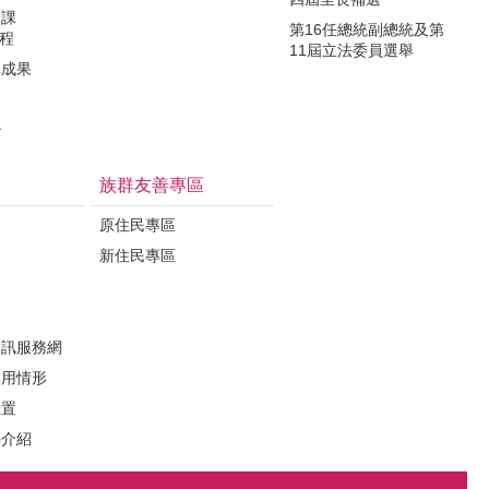
力課
第16任總統副總統及第
課程
11屆立法委員選舉
導成果
治
族群友善專區
原住民專區
新住民專區
定
資訊服務網
運用情形
位置
葬介紹