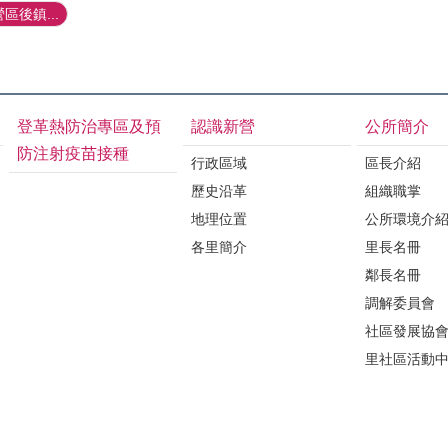
區後鎮...
登革熱防治專區及預
認識新營
公所簡介
防注射疫苗接種
行政區域
區長介紹
歷史沿革
組織職掌
地理位置
公所環境介
各里簡介
里長名冊
鄰長名冊
調解委員會
社區發展協
里社區活動