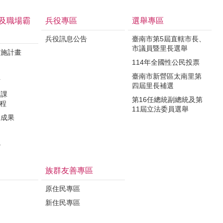
及職場霸
兵役專區
選舉專區
兵役訊息公告
臺南市第5屆直轄市長、
市議員暨里長選舉
實施計畫
114年全國性公民投票
制
臺南市新營區太南里第
析
四屆里長補選
力課
第16任總統副總統及第
課程
11屆立法委員選舉
導成果
治
族群友善專區
原住民專區
新住民專區
定