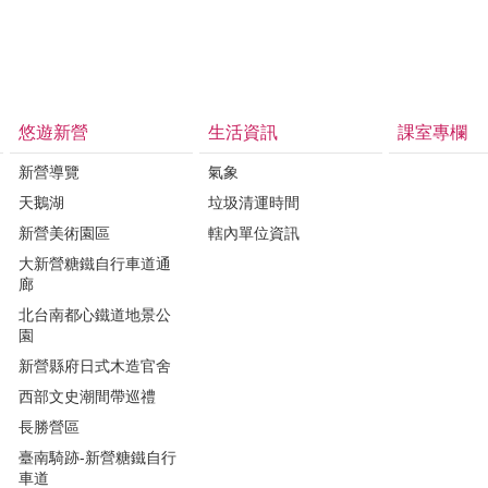
悠遊新營
生活資訊
課室專欄
新營導覽
氣象
天鵝湖
垃圾清運時間
新營美術園區
轄內單位資訊
大新營糖鐵自行車道通
廊
北台南都心鐵道地景公
園
新營縣府日式木造官舍
西部文史潮間帶巡禮
長勝營區
臺南騎跡-新營糖鐵自行
車道