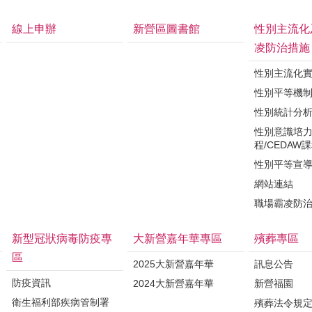
線上申辦
新營區圖書館
性別主流化
凌防治措施
性別主流化
性別平等機
性別統計分
性別意識培
程/CEDAW
性別平等宣
網站連結
職場霸凌防
新型冠狀病毒防疫專
大新營嘉年華專區
殯葬專區
區
2025大新營嘉年華
訊息公告
防疫資訊
2024大新營嘉年華
新營福園
衛生福利部疾病管制署
殯葬法令規