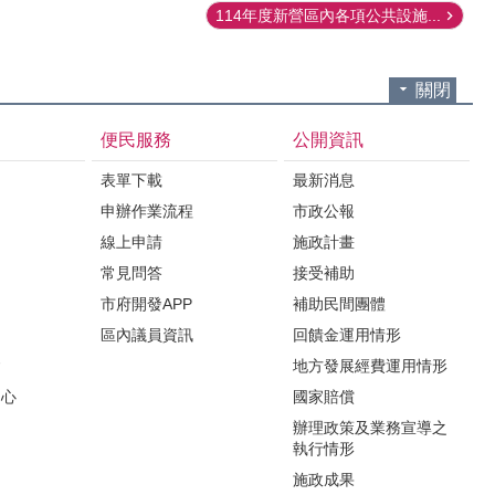
114年度新營區內各項公共設施...
關閉
便民服務
公開資訊
表單下載
最新消息
申辦作業流程
市政公報
紹
線上申請
施政計畫
常見問答
接受補助
市府開發APP
補助民間團體
區內議員資訊
回饋金運用情形
會
地方發展經費運用情形
中心
國家賠償
辦理政策及業務宣導之
執行情形
施政成果