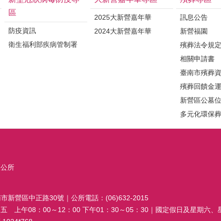
區
2025大新營嘉年華
訊息公告
防疫資訊
2024大新營嘉年華
新營福園
衛生福利部疾病管制署
殯葬法令規
相關申請書
臺南市殯葬
殯葬回饋金
新營區公墓
多元化環保
區公所
南市新營區中正路30號｜公所電話：(06)632-2015
 上午08：00～12：00 下午01：30～05：30｜國定假日及星期六