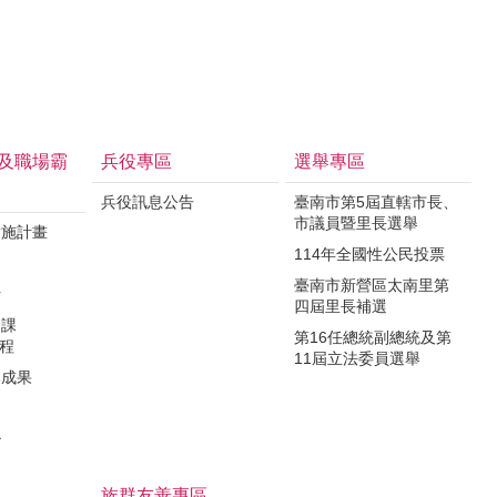
及職場霸
兵役專區
選舉專區
兵役訊息公告
臺南市第5屆直轄市長、
市議員暨里長選舉
實施計畫
114年全國性公民投票
制
臺南市新營區太南里第
析
四屆里長補選
力課
第16任總統副總統及第
課程
11屆立法委員選舉
導成果
治
族群友善專區