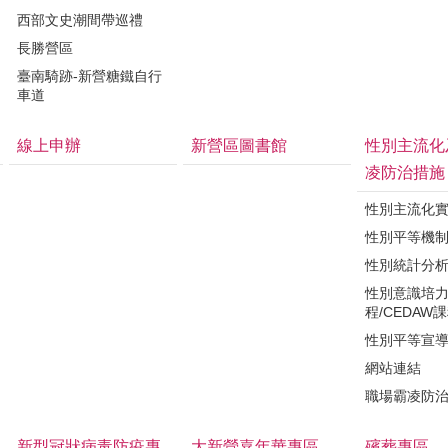
西部文史潮間帶巡禮
長勝營區
臺南騎跡-新營糖鐵自行
車道
線上申辦
新營區圖書館
性別主流化
凌防治措施
性別主流化
性別平等機
性別統計分
性別意識培
程/CEDAW
性別平等宣
網站連結
職場霸凌防
新型冠狀病毒防疫專
大新營嘉年華專區
殯葬專區