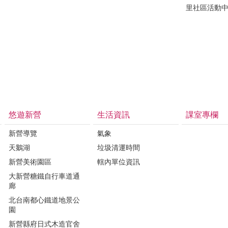
里社區活動
悠遊新營
生活資訊
課室專欄
新營導覽
氣象
天鵝湖
垃圾清運時間
新營美術園區
轄內單位資訊
大新營糖鐵自行車道通
廊
北台南都心鐵道地景公
園
新營縣府日式木造官舍