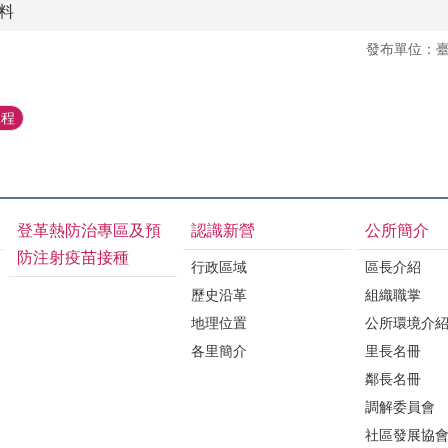
料
發布單位：
工程
登革熱防治專區及預
認識新營
公所簡介
防注射疫苗接種
行政區域
區長介紹
歷史沿革
組織職掌
地理位置
公所環境介
各里簡介
里長名冊
鄰長名冊
調解委員會
社區發展協