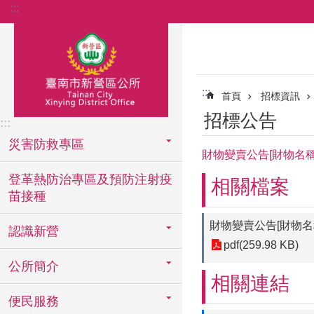
:::
跳到主要內容區塊
:::
首頁
招標資訊
招標公告
:::
災害防救專區
財物變賣公告[財物名稱]
登革熱防治專區及預防注射疫
相關檔案
苗接種
財物變賣公告[財物名稱
認識新營
pdf(259.98 KB)
公所簡介
相關連結
便民服務