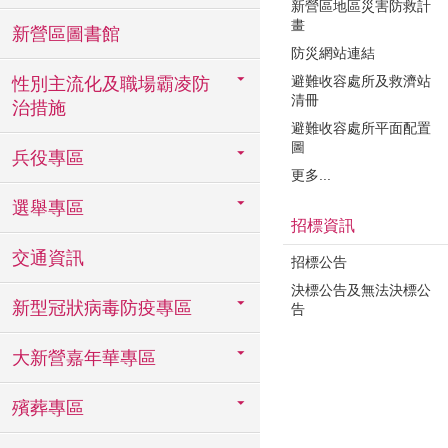
新營區地區災害防救計
畫
新營區圖書館
防災網站連結
避難收容處所及救濟站
性別主流化及職場霸凌防
清冊
治措施
避難收容處所平面配置
圖
兵役專區
更多...
選舉專區
招標資訊
交通資訊
招標公告
決標公告及無法決標公
新型冠狀病毒防疫專區
告
大新營嘉年華專區
殯葬專區