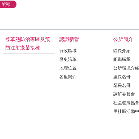
號顯...
登革熱防治專區及預
認識新營
公所簡介
防注射疫苗接種
行政區域
區長介紹
歷史沿革
組織職掌
地理位置
公所環境介
各里簡介
里長名冊
鄰長名冊
調解委員會
社區發展協
里社區活動