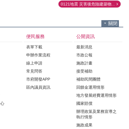
0121地震 災害後危險建築物...
關閉
便民服務
公開資訊
表單下載
最新消息
申辦作業流程
市政公報
紹
線上申請
施政計畫
常見問答
接受補助
市府開發APP
補助民間團體
區內議員資訊
回饋金運用情形
會
地方發展經費運用情形
中心
國家賠償
辦理政策及業務宣導之
執行情形
施政成果