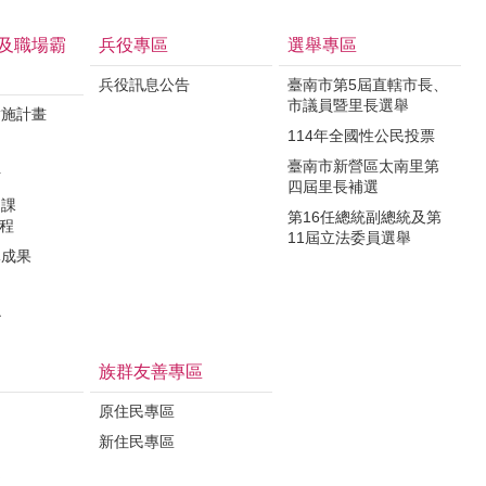
及職場霸
兵役專區
選舉專區
兵役訊息公告
臺南市第5屆直轄市長、
市議員暨里長選舉
實施計畫
114年全國性公民投票
制
臺南市新營區太南里第
析
四屆里長補選
力課
第16任總統副總統及第
課程
11屆立法委員選舉
導成果
治
族群友善專區
原住民專區
新住民專區
定