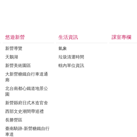
悠遊新營
生活資訊
課室專欄
新營導覽
氣象
天鵝湖
垃圾清運時間
新營美術園區
轄內單位資訊
大新營糖鐵自行車道通
廊
北台南都心鐵道地景公
園
新營縣府日式木造官舍
西部文史潮間帶巡禮
長勝營區
臺南騎跡-新營糖鐵自行
車道