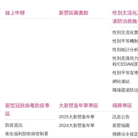
線上申辦
新營區圖書館
性別主流化
凌防治措施
性別主流化
性別平等機
性別統計分
性別意識培
程/CEDAW
性別平等宣
網站連結
職場霸凌防
新型冠狀病毒防疫專
大新營嘉年華專區
殯葬專區
區
2025大新營嘉年華
訊息公告
防疫資訊
2024大新營嘉年華
新營福園
衛生福利部疾病管制署
殯葬法令規