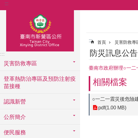
:::
跳到主要內容區塊
:::
首頁
災害防救專
防災訊息公告
:::
災害防救專區
臺南市政府辦理○一二
登革熱防治專區及預防注射疫
相關檔案
苗接種
○一二一震災後危險
認識新營
pdf(1.00 MB)
公所簡介
便民服務