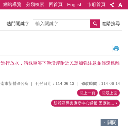
網站導覽
分類檢索
回首頁
市府首頁
English
搜尋
熱門關鍵字
進階搜尋
0分進行放水，請龜重溪下游沿岸附近民眾加強注意並儘速遠離
臺南市新營區公所
刊登日期：114-06-13
修改時間：114-06-14
回上一頁
回最上面
新營區災害應變中心通報 因應強...
關閉