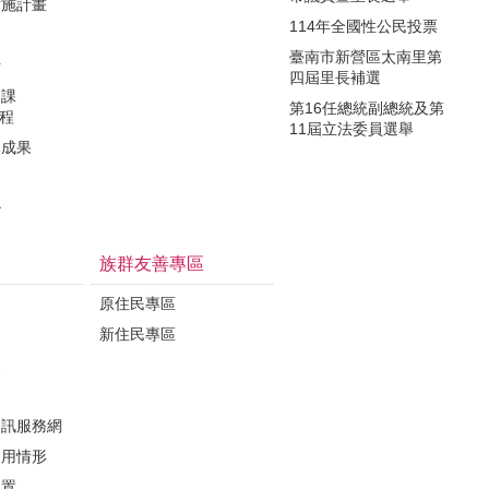
實施計畫
114年全國性公民投票
制
臺南市新營區太南里第
析
四屆里長補選
力課
第16任總統副總統及第
課程
11屆立法委員選舉
導成果
治
族群友善專區
原住民專區
新住民專區
定
資訊服務網
運用情形
位置