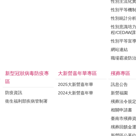
性別主流化
性別平等機
性別統計分
性別意識培
程/CEDAW
性別平等宣
網站連結
職場霸凌防
新型冠狀病毒防疫專
大新營嘉年華專區
殯葬專區
區
2025大新營嘉年華
訊息公告
防疫資訊
2024大新營嘉年華
新營福園
衛生福利部疾病管制署
殯葬法令規
相關申請書
臺南市殯葬
殯葬回饋金
新營區公墓