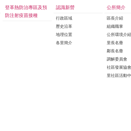
登革熱防治專區及預
認識新營
公所簡介
防注射疫苗接種
行政區域
區長介紹
歷史沿革
組織職掌
地理位置
公所環境介
各里簡介
里長名冊
鄰長名冊
調解委員會
社區發展協
里社區活動