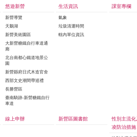
悠遊新營
生活資訊
課室專欄
新營導覽
氣象
天鵝湖
垃圾清運時間
新營美術園區
轄內單位資訊
大新營糖鐵自行車道通
廊
北台南都心鐵道地景公
園
新營縣府日式木造官舍
西部文史潮間帶巡禮
長勝營區
臺南騎跡-新營糖鐵自行
車道
線上申辦
新營區圖書館
性別主流化
凌防治措施