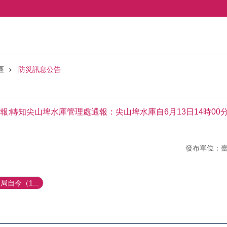
區
防災訊息公告
報:轉知尖山埤水庫管理處通報：尖山埤水庫自6月13日14時0
發布單位：
自今（1...