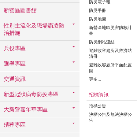
防災電子報
新營區圖書館
防災手冊
防災地圖
性別主流化及職場霸凌防
新營區地區災害防救計
治措施
畫
防災網站連結
兵役專區
避難收容處所及救濟站
清冊
選舉專區
避難收容處所平面配置
圖
交通資訊
更多...
新型冠狀病毒防疫專區
招標資訊
招標公告
大新營嘉年華專區
決標公告及無法決標公
告
殯葬專區