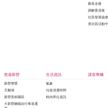
鄰長名冊
調解委員會
社區發展協
里社區活動
悠遊新營
生活資訊
課室專欄
新營導覽
氣象
天鵝湖
垃圾清運時間
新營美術園區
轄內單位資訊
大新營糖鐵自行車道通