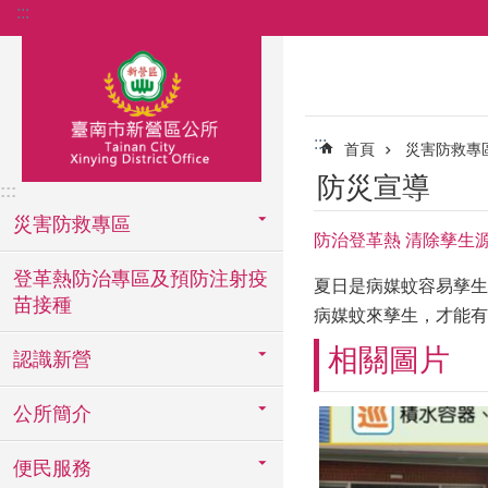
:::
跳到主要內容區塊
:::
首頁
災害防救專
防災宣導
:::
災害防救專區
防治登革熱 清除孳生
登革熱防治專區及預防注射疫
夏日是病媒蚊容易孳生
苗接種
病媒蚊來孳生，才能有
相關圖片
認識新營
公所簡介
便民服務