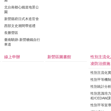
廊
北台南都心鐵道地景公
園
新營縣府日式木造官舍
西部文史潮間帶巡禮
長勝營區
臺南騎跡-新營糖鐵自行
車道
線上申辦
新營區圖書館
性別主流化
凌防治措施
性別主流化
性別平等機
性別統計分
性別意識培
程/CEDAW
性別平等宣