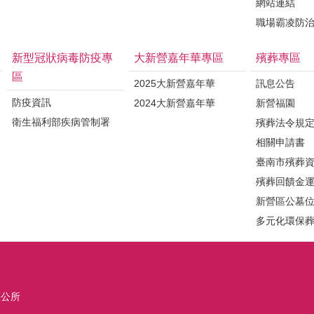
網站連結
職場霸凌防
新型冠狀病毒防疫專
大新營嘉年華專區
殯葬專區
區
2025大新營嘉年華
訊息公告
防疫資訊
2024大新營嘉年華
新營福園
衛生福利部疾病管制署
殯葬法令規
相關申請書
臺南市殯葬
殯葬回饋金
新營區公墓
多元化環保
區公所