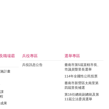
及職場霸
兵役專區
選舉專區
兵役訊息公告
臺南市第5屆直轄市長、
市議員暨里長選舉
實施計畫
114年全國性公民投票
制
臺南市新營區太南里第
析
四屆里長補選
力課
第16任總統副總統及第
課程
11屆立法委員選舉
導成果