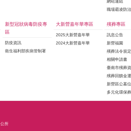
網站連結
職場霸凌防
新型冠狀病毒防疫專
大新營嘉年華專區
殯葬專區
區
2025大新營嘉年華
訊息公告
防疫資訊
2024大新營嘉年華
新營福園
衛生福利部疾病管制署
殯葬法令規
相關申請書
臺南市殯葬
殯葬回饋金
新營區公墓
多元化環保
區公所