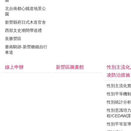
廊
北台南都心鐵道地景公
園
新營縣府日式木造官舍
西部文史潮間帶巡禮
長勝營區
臺南騎跡-新營糖鐵自行
車道
線上申辦
新營區圖書館
性別主流化
凌防治措施
性別主流化
性別平等機
性別統計分
性別意識培
程/CEDAW
性別平等宣