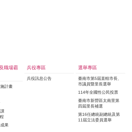
及職場霸
兵役專區
選舉專區
兵役訊息公告
臺南市第5屆直轄市長、
市議員暨里長選舉
實施計畫
114年全國性公民投票
制
臺南市新營區太南里第
析
四屆里長補選
力課
第16任總統副總統及第
課程
11屆立法委員選舉
導成果