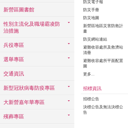
防災電子報
新營區圖書館
防災手冊
防災地圖
性別主流化及職場霸凌防
新營區地區災害防救計
治措施
畫
防災網站連結
兵役專區
避難收容處所及救濟站
清冊
選舉專區
避難收容處所平面配置
圖
交通資訊
更多...
新型冠狀病毒防疫專區
招標資訊
招標公告
大新營嘉年華專區
決標公告及無法決標公
告
殯葬專區