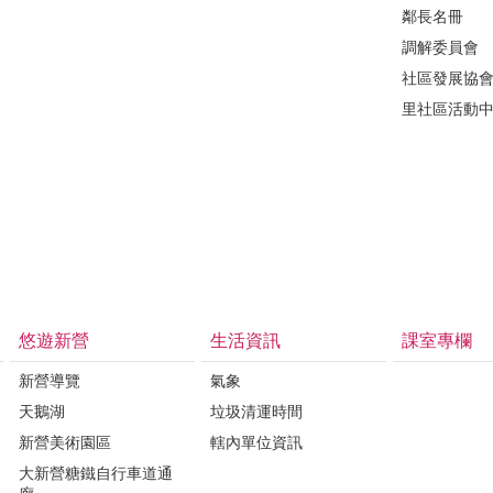
鄰長名冊
調解委員會
社區發展協
里社區活動
悠遊新營
生活資訊
課室專欄
新營導覽
氣象
天鵝湖
垃圾清運時間
新營美術園區
轄內單位資訊
大新營糖鐵自行車道通