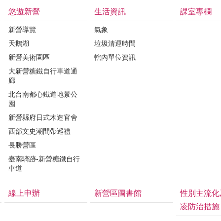
悠遊新營
生活資訊
課室專欄
新營導覽
氣象
天鵝湖
垃圾清運時間
新營美術園區
轄內單位資訊
大新營糖鐵自行車道通
廊
北台南都心鐵道地景公
園
新營縣府日式木造官舍
西部文史潮間帶巡禮
長勝營區
臺南騎跡-新營糖鐵自行
車道
線上申辦
新營區圖書館
性別主流化
凌防治措施