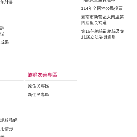
實施計畫
114年全國性公民投票
制
臺南市新營區太南里第
析
四屆里長補選
力課
第16任總統副總統及第
課程
11屆立法委員選舉
導成果
治
族群友善專區
原住民專區
新住民專區
定
資訊服務網
運用情形