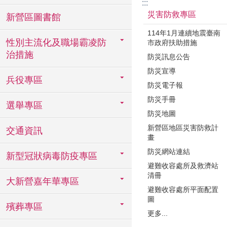
:::
災害防救專區
新營區圖書館
114年1月連續地震臺南
性別主流化及職場霸凌防
市政府扶助措施
治措施
防災訊息公告
防災宣導
兵役專區
防災電子報
防災手冊
選舉專區
防災地圖
新營區地區災害防救計
交通資訊
畫
防災網站連結
新型冠狀病毒防疫專區
避難收容處所及救濟站
清冊
大新營嘉年華專區
避難收容處所平面配置
圖
殯葬專區
更多...