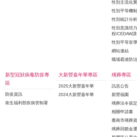
性別主流化
性別平等機
性別統計分
性別意識培
程/CEDAW
性別平等宣
網站連結
職場霸凌防
新型冠狀病毒防疫專
大新營嘉年華專區
殯葬專區
區
2025大新營嘉年華
訊息公告
防疫資訊
2024大新營嘉年華
新營福園
衛生福利部疾病管制署
殯葬法令規
相關申請書
臺南市殯葬
殯葬回饋金