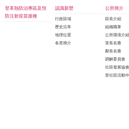
登革熱防治專區及預
認識新營
公所簡介
防注射疫苗接種
行政區域
區長介紹
歷史沿革
組織職掌
地理位置
公所環境介
各里簡介
里長名冊
鄰長名冊
調解委員會
社區發展協
里社區活動