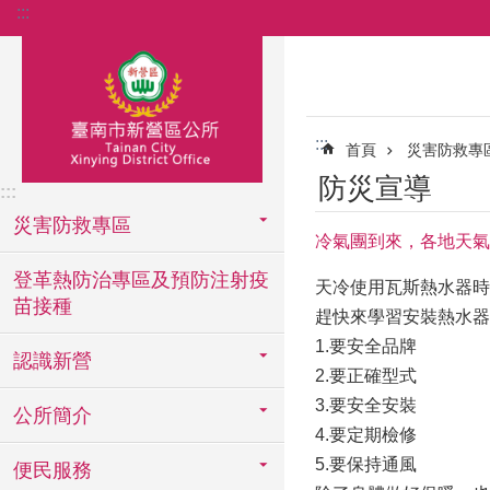
:::
跳到主要內容區塊
:::
首頁
災害防救專
防災宣導
:::
災害防救專區
冷氣團到來，各地天氣
登革熱防治專區及預防注射疫
天冷使用瓦斯熱水器時
苗接種
趕快來學習安裝熱水器
1.要安全品牌
認識新營
2.要正確型式
3.要安全安裝
公所簡介
4.要定期檢修
5.要保持通風
便民服務