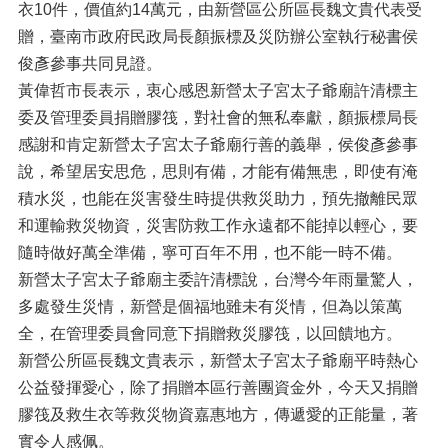
衣10件，價值約14萬元，由新營區公所區長魏文貴代表受
贈，臺南市政府民政局長顏振標及災防辦公室執行秘書侯
俊彥參事共同見證。
黃偉哲市長表示，衷心感恩新營太子宮太子爺廟許清標主
委及管理委員捐贈膠筏，對社會的無私奉獻，顏振標局長
感謝和肯定新營太子宮太子爺廟行善的義舉，侯俊彥參事
說，希望居安思危，思則有備，才能有備無患，即使有淹
積水災，也能在災害發生時提供救災助力，預先撤離民眾
和運輸救災物資，災害防救工作永遠都不能掉以輕心，要
隨時做好萬全準備，寧可百年不用，也不能一時不備。
新營太子宮太子爺廟主委許清標說，台灣今年雨量驚人，
多處發生災情，新營是個福地雖未有災情，但為以策萬
全，在管理委員會同意下捐贈救災膠筏，以回饋地方。
新營公所區長魏文貴表示，新營太子宮太子爺廟平時熱心
公益發揮愛心，除了捐贈本區行善團資金外，今天又捐贈
膠筏及救生衣等救災物資嘉惠地方，傳遞愛的正能量，著
實令人感佩。