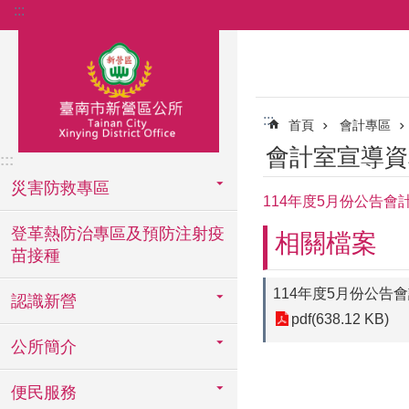
:::
跳到主要內容區塊
:::
首頁
會計專區
會計室宣導資
:::
災害防救專區
114年度5月份公告會
登革熱防治專區及預防注射疫
相關檔案
苗接種
114年度5月份公告
認識新營
pdf(638.12 KB)
公所簡介
便民服務