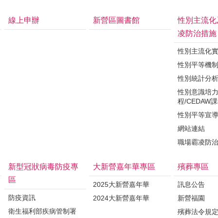
線上申辦
新營區圖書館
性別主流化
凌防治措施
性別主流化
性別平等機
性別統計分
性別意識培
程/CEDAW
性別平等宣
網站連結
職場霸凌防
新型冠狀病毒防疫專
大新營嘉年華專區
殯葬專區
區
2025大新營嘉年華
訊息公告
防疫資訊
2024大新營嘉年華
新營福園
衛生福利部疾病管制署
殯葬法令規