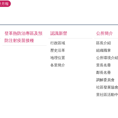
計月報
登革熱防治專區及預
認識新營
公所簡介
防注射疫苗接種
行政區域
區長介紹
歷史沿革
組織職掌
地理位置
公所環境介
各里簡介
里長名冊
鄰長名冊
調解委員會
社區發展協
里社區活動