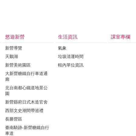
悠遊新營
生活資訊
課室專欄
新營導覽
氣象
天鵝湖
垃圾清運時間
新營美術園區
轄內單位資訊
大新營糖鐵自行車道通
廊
北台南都心鐵道地景公
園
新營縣府日式木造官舍
西部文史潮間帶巡禮
長勝營區
臺南騎跡-新營糖鐵自行
車道