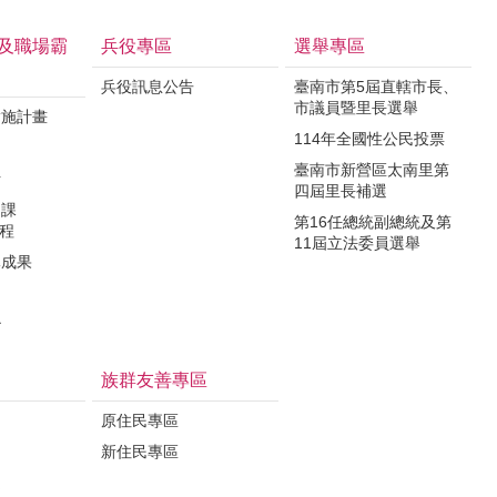
及職場霸
兵役專區
選舉專區
兵役訊息公告
臺南市第5屆直轄市長、
市議員暨里長選舉
實施計畫
114年全國性公民投票
制
臺南市新營區太南里第
析
四屆里長補選
力課
第16任總統副總統及第
課程
11屆立法委員選舉
導成果
治
族群友善專區
原住民專區
新住民專區
定