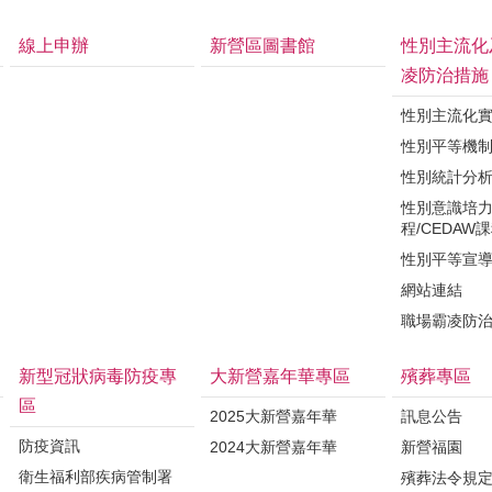
線上申辦
新營區圖書館
性別主流化
凌防治措施
性別主流化
性別平等機
性別統計分
性別意識培
程/CEDAW
性別平等宣
網站連結
職場霸凌防
新型冠狀病毒防疫專
大新營嘉年華專區
殯葬專區
區
2025大新營嘉年華
訊息公告
防疫資訊
2024大新營嘉年華
新營福園
衛生福利部疾病管制署
殯葬法令規