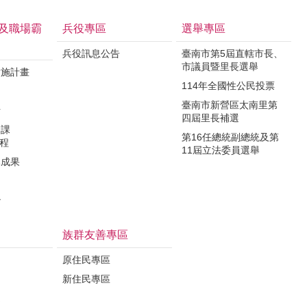
及職場霸
兵役專區
選舉專區
兵役訊息公告
臺南市第5屆直轄市長、
市議員暨里長選舉
實施計畫
114年全國性公民投票
制
臺南市新營區太南里第
析
四屆里長補選
力課
第16任總統副總統及第
課程
11屆立法委員選舉
導成果
治
族群友善專區
原住民專區
新住民專區
定