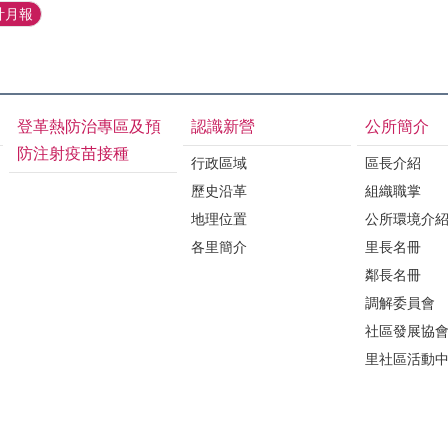
計月報
登革熱防治專區及預
認識新營
公所簡介
防注射疫苗接種
行政區域
區長介紹
歷史沿革
組織職掌
地理位置
公所環境介
各里簡介
里長名冊
鄰長名冊
調解委員會
社區發展協
里社區活動