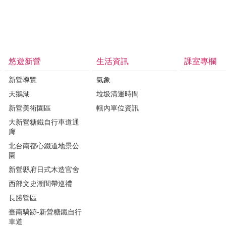
悠遊新營
生活資訊
課室專欄
新營導覽
氣象
天鵝湖
垃圾清運時間
新營美術園區
轄內單位資訊
大新營糖鐵自行車道通
廊
北台南都心鐵道地景公
園
新營縣府日式木造官舍
西部文史潮間帶巡禮
長勝營區
臺南騎跡-新營糖鐵自行
車道