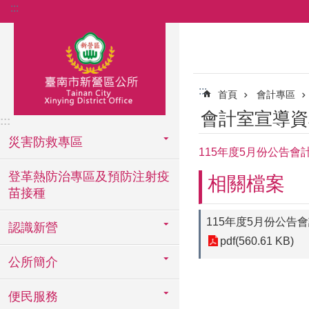
:::
跳到主要內容區塊
:::
首頁
會計專區
會計室宣導資
:::
災害防救專區
115年度5月份公告會
登革熱防治專區及預防注射疫
相關檔案
苗接種
115年度5月份公告
認識新營
pdf(560.61 KB)
公所簡介
便民服務