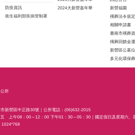
防疫資訊
2024大新營嘉年華
新營福園
衛生福利部疾病管制署
殯葬法令規
相關申請書
臺南市殯葬
殯葬回饋金
新營區公墓
多元化環保
區公所
南市新營區中正路30號｜公所電話：(06)632-2015
 上午08：00～12：00 下午01：30～05：30｜國定假日及星期六
024*768