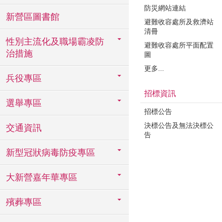
防災網站連結
新營區圖書館
避難收容處所及救濟站
清冊
性別主流化及職場霸凌防
避難收容處所平面配置
治措施
圖
更多...
兵役專區
招標資訊
選舉專區
招標公告
決標公告及無法決標公
交通資訊
告
新型冠狀病毒防疫專區
大新營嘉年華專區
殯葬專區