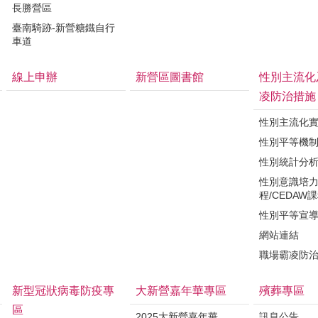
長勝營區
臺南騎跡-新營糖鐵自行
車道
線上申辦
新營區圖書館
性別主流化
凌防治措施
性別主流化
性別平等機
性別統計分
性別意識培
程/CEDAW
性別平等宣
網站連結
職場霸凌防
新型冠狀病毒防疫專
大新營嘉年華專區
殯葬專區
區
2025大新營嘉年華
訊息公告