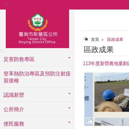
:::
跳到主要內容區塊
:::
首頁
區政成果
區政成果
:::
災害防救專區
113年度新營農地重劃
登革熱防治專區及預防注射疫
苗接種
認識新營
公所簡介
便民服務