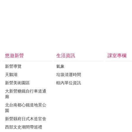
悠遊新營
生活資訊
課室專欄
新營導覽
氣象
天鵝湖
垃圾清運時間
新營美術園區
轄內單位資訊
大新營糖鐵自行車道通
廊
北台南都心鐵道地景公
園
新營縣府日式木造官舍
西部文史潮間帶巡禮