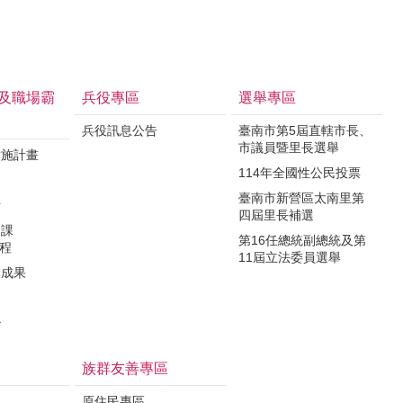
及職場霸
兵役專區
選舉專區
兵役訊息公告
臺南市第5屆直轄市長、
市議員暨里長選舉
實施計畫
114年全國性公民投票
制
臺南市新營區太南里第
析
四屆里長補選
力課
第16任總統副總統及第
課程
11屆立法委員選舉
導成果
治
族群友善專區
原住民專區