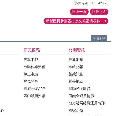
修改時間：114-05-28
回上一頁
回最上面
新營區長勝營區行政文教區簡易綠...
關閉
便民服務
公開資訊
表單下載
最新消息
申辦作業流程
市政公報
紹
線上申請
施政計畫
常見問答
接受補助
市府開發APP
補助民間團體
區內議員資訊
回饋金運用情形
會
地方發展經費運用情形
中心
國家賠償