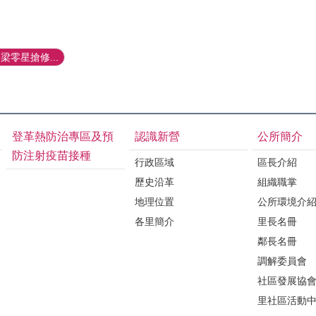
零星搶修...
登革熱防治專區及預
認識新營
公所簡介
防注射疫苗接種
行政區域
區長介紹
歷史沿革
組織職掌
地理位置
公所環境介
各里簡介
里長名冊
鄰長名冊
調解委員會
社區發展協
里社區活動