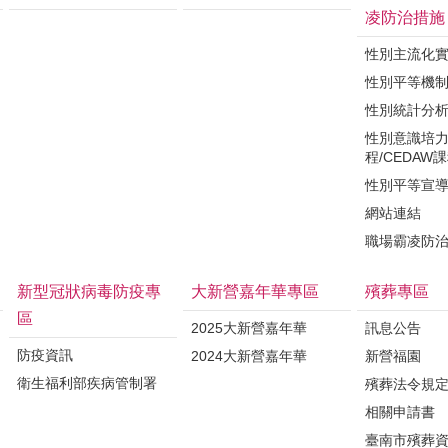
凌防治措施
性別主流化
性別平等機
性別統計分
性別意識培
程/CEDAW
性別平等宣
網站連結
職場霸凌防
新型冠狀病毒防疫專
大新營嘉年華專區
殯葬專區
區
2025大新營嘉年華
訊息公告
防疫資訊
2024大新營嘉年華
新營福園
衛生福利部疾病管制署
殯葬法令規
相關申請書
臺南市殯葬