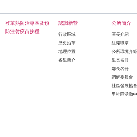
登革熱防治專區及預
認識新營
公所簡介
防注射疫苗接種
行政區域
區長介紹
歷史沿革
組織職掌
地理位置
公所環境介
各里簡介
里長名冊
鄰長名冊
調解委員會
社區發展協
里社區活動