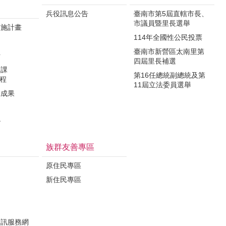
兵役訊息公告
臺南市第5屆直轄市長、
市議員暨里長選舉
實施計畫
114年全國性公民投票
制
臺南市新營區太南里第
析
四屆里長補選
力課
第16任總統副總統及第
課程
11屆立法委員選舉
導成果
治
族群友善專區
原住民專區
新住民專區
定
資訊服務網