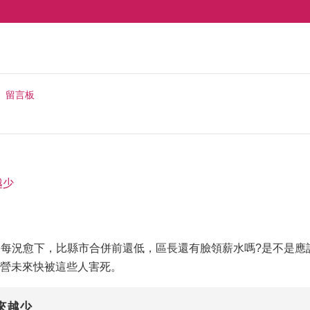
留言板
越少
28，每況愈下，比縣市合併前還低，區長還有臉領薪水嗎?是不是
營未來快被這些人害死。
來越少