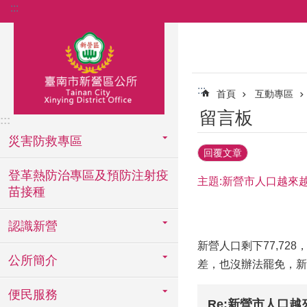
:::
跳到主要內容區塊
:::
首頁
互動專區
留言板
:::
災害防救專區
回覆文章
登革熱防治專區及預防注射疫
主題:新營市人口越來
苗接種
認識新營
新營人口剩下77,7
公所簡介
差，也沒辦法罷免，新
便民服務
Re:新營市人口越