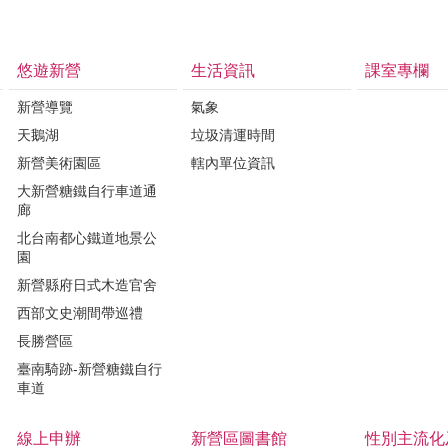
悠遊新營
生活資訊
課室專欄
新營導覽
氣象
天鵝湖
垃圾清運時間
新營美術園區
轄內單位資訊
大新營糖鐵自行車道通
廊
北台南都心鐵道地景公
園
新營縣府日式木造官舍
西部文史潮間帶巡禮
長勝營區
臺南騎跡-新營糖鐵自行
車道
線上申辦
新營區圖書館
性別主流化