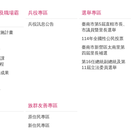
及職場霸
兵役專區
選舉專區
兵役訊息公告
臺南市第5屆直轄市長、
市議員暨里長選舉
實施計畫
114年全國性公民投票
制
臺南市新營區太南里第
析
四屆里長補選
力課
第16任總統副總統及第
課程
11屆立法委員選舉
導成果
治
族群友善專區
原住民專區
新住民專區
定