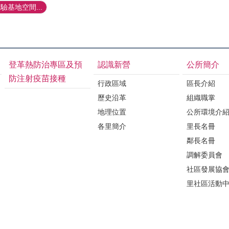
基地空間...
登革熱防治專區及預
認識新營
公所簡介
防注射疫苗接種
行政區域
區長介紹
歷史沿革
組織職掌
地理位置
公所環境介
各里簡介
里長名冊
鄰長名冊
調解委員會
社區發展協
里社區活動