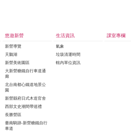
悠遊新營
生活資訊
課室專欄
新營導覽
氣象
天鵝湖
垃圾清運時間
新營美術園區
轄內單位資訊
大新營糖鐵自行車道通
廊
北台南都心鐵道地景公
園
新營縣府日式木造官舍
西部文史潮間帶巡禮
長勝營區
臺南騎跡-新營糖鐵自行
車道