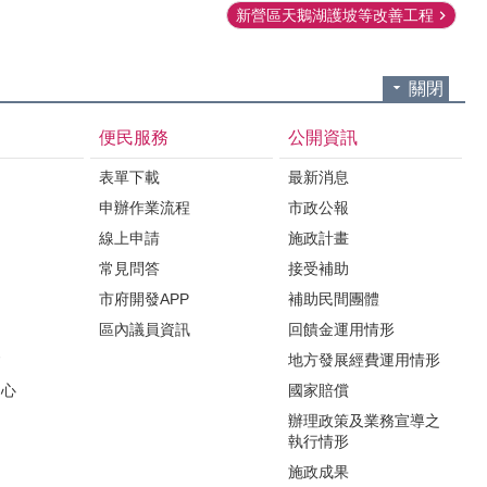
新營區天鵝湖護坡等改善工程
關閉
便民服務
公開資訊
表單下載
最新消息
申辦作業流程
市政公報
紹
線上申請
施政計畫
常見問答
接受補助
市府開發APP
補助民間團體
區內議員資訊
回饋金運用情形
會
地方發展經費運用情形
中心
國家賠償
辦理政策及業務宣導之
執行情形
施政成果