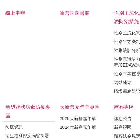
線上申辦
新營區圖書館
性別主流化
凌防治措施
性別主流化
性別平等機
性別統計分
性別意識培
程/CEDAW
性別平等宣
網站連結
職場霸凌防
新型冠狀病毒防疫專
大新營嘉年華專區
殯葬專區
區
2025大新營嘉年華
訊息公告
防疫資訊
2024大新營嘉年華
新營福園
衛生福利部疾病管制署
殯葬法令規