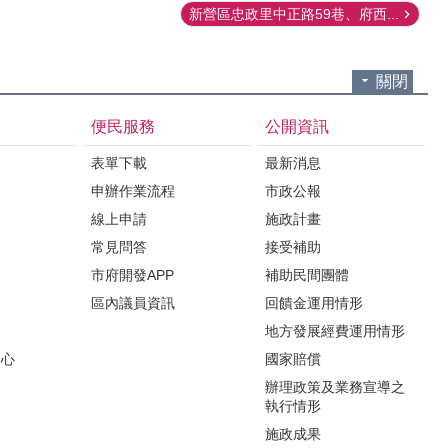
新營區忠政里中正路59巷、府西...
關閉
便民服務
公開資訊
表單下載
最新消息
申辦作業流程
市政公報
紹
線上申請
施政計畫
常見問答
接受補助
市府開發APP
補助民間團體
區內議員資訊
回饋金運用情形
會
地方發展經費運用情形
中心
國家賠償
辦理政策及業務宣導之
執行情形
施政成果