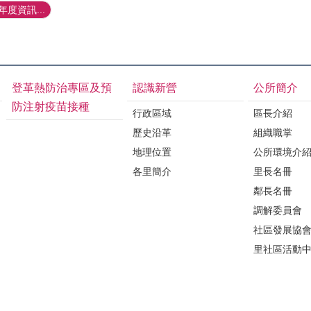
度資訊...
登革熱防治專區及預
認識新營
公所簡介
防注射疫苗接種
行政區域
區長介紹
歷史沿革
組織職掌
地理位置
公所環境介
各里簡介
里長名冊
鄰長名冊
調解委員會
社區發展協
里社區活動