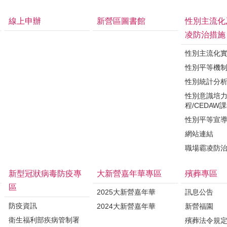
線上申辦
新營區圖書館
性別主流化
凌防治措施
性別主流化
性別平等機
性別統計分
性別意識培
程/CEDAW
性別平等宣
網站連結
職場霸凌防
新型冠狀病毒防疫專
大新營嘉年華專區
殯葬專區
區
2025大新營嘉年華
訊息公告
防疫資訊
2024大新營嘉年華
新營福園
衛生福利部疾病管制署
殯葬法令規