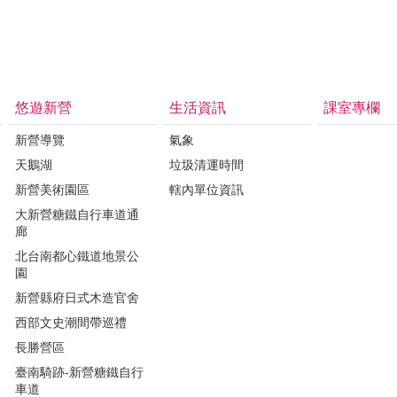
悠遊新營
生活資訊
課室專欄
新營導覽
氣象
天鵝湖
垃圾清運時間
新營美術園區
轄內單位資訊
大新營糖鐵自行車道通
廊
北台南都心鐵道地景公
園
新營縣府日式木造官舍
西部文史潮間帶巡禮
長勝營區
臺南騎跡-新營糖鐵自行
車道