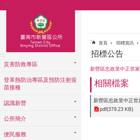
:::
跳到主要內容區塊
:::
首頁
招標資訊
招標公告
:::
災害防救專區
新營區忠政里中正世家
登革熱防治專區及預防注射疫
相關檔案
苗接種
新營區忠政里中正世
認識新營
pdf(379.23 KB)
公所簡介
便民服務