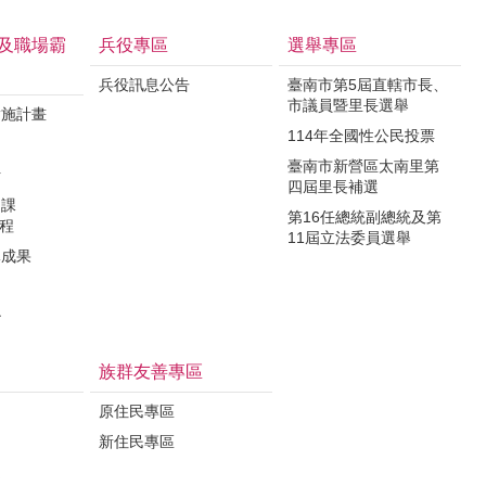
及職場霸
兵役專區
選舉專區
兵役訊息公告
臺南市第5屆直轄市長、
市議員暨里長選舉
實施計畫
114年全國性公民投票
制
臺南市新營區太南里第
析
四屆里長補選
力課
第16任總統副總統及第
課程
11屆立法委員選舉
導成果
治
族群友善專區
原住民專區
新住民專區
定