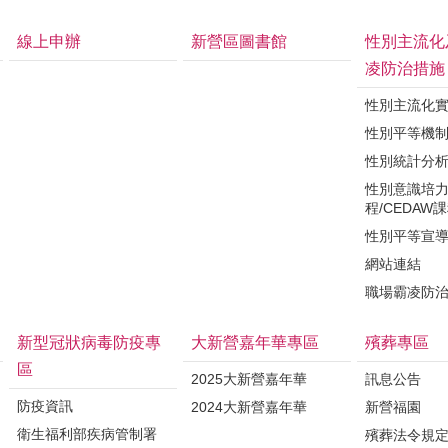
線上申辦
新營區圖書館
性別主流化
凌防治措施
性別主流化
性別平等機
性別統計分
性別意識培
程/CEDAW
性別平等宣
網站連結
職場霸凌防
新型冠狀病毒防疫專
大新營嘉年華專區
殯葬專區
區
2025大新營嘉年華
訊息公告
防疫資訊
2024大新營嘉年華
新營福園
衛生福利部疾病管制署
殯葬法令規