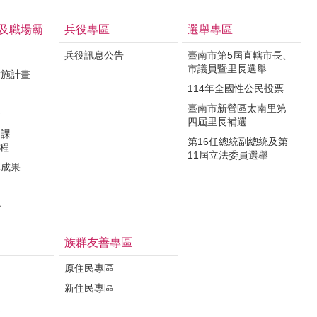
及職場霸
兵役專區
選舉專區
兵役訊息公告
臺南市第5屆直轄市長、
市議員暨里長選舉
實施計畫
114年全國性公民投票
制
臺南市新營區太南里第
析
四屆里長補選
力課
第16任總統副總統及第
課程
11屆立法委員選舉
導成果
治
族群友善專區
原住民專區
新住民專區
定