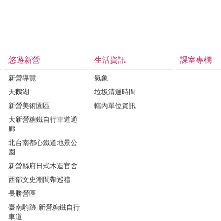
悠遊新營
生活資訊
課室專欄
新營導覽
氣象
天鵝湖
垃圾清運時間
新營美術園區
轄內單位資訊
大新營糖鐵自行車道通
廊
北台南都心鐵道地景公
園
新營縣府日式木造官舍
西部文史潮間帶巡禮
長勝營區
臺南騎跡-新營糖鐵自行
車道