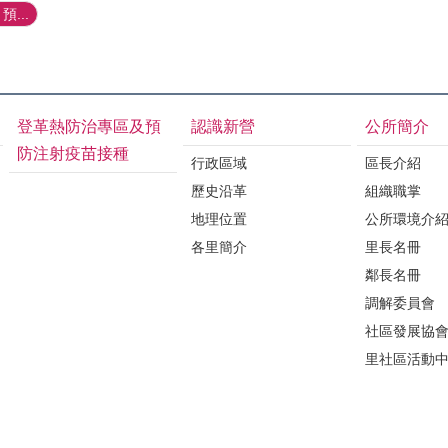
預...
登革熱防治專區及預
認識新營
公所簡介
防注射疫苗接種
行政區域
區長介紹
歷史沿革
組織職掌
地理位置
公所環境介
各里簡介
里長名冊
鄰長名冊
調解委員會
社區發展協
里社區活動