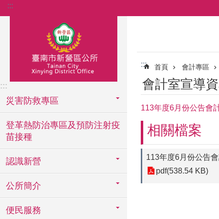
:::
跳到主要內容區塊
:::
首頁
會計專區
會計室宣導資
:::
災害防救專區
113年度6月份公告會
登革熱防治專區及預防注射疫
相關檔案
苗接種
113年度6月份公告
認識新營
pdf(538.54 KB)
公所簡介
便民服務