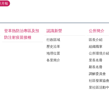
計月報
登革熱防治專區及預
認識新營
公所簡介
防注射疫苗接種
行政區域
區長介紹
歷史沿革
組織職掌
地理位置
公所環境介
各里簡介
里長名冊
鄰長名冊
調解委員會
社區發展協
里社區活動