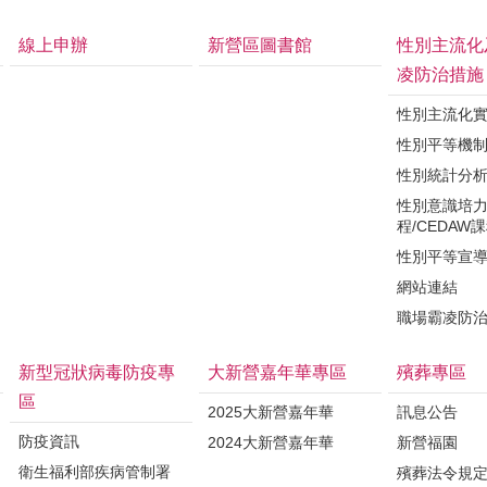
線上申辦
新營區圖書館
性別主流化
凌防治措施
性別主流化
性別平等機
性別統計分
性別意識培
程/CEDAW
性別平等宣
網站連結
職場霸凌防
新型冠狀病毒防疫專
大新營嘉年華專區
殯葬專區
區
2025大新營嘉年華
訊息公告
防疫資訊
2024大新營嘉年華
新營福園
衛生福利部疾病管制署
殯葬法令規