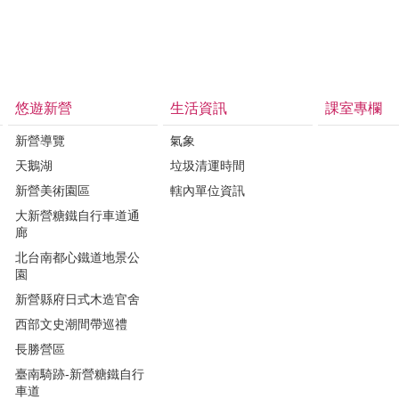
悠遊新營
生活資訊
課室專欄
新營導覽
氣象
天鵝湖
垃圾清運時間
新營美術園區
轄內單位資訊
大新營糖鐵自行車道通
廊
北台南都心鐵道地景公
園
新營縣府日式木造官舍
西部文史潮間帶巡禮
長勝營區
臺南騎跡-新營糖鐵自行
車道