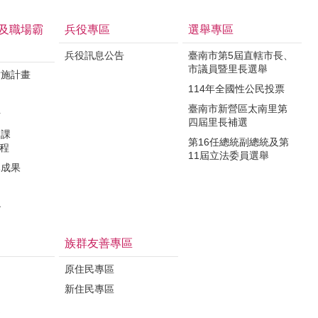
及職場霸
兵役專區
選舉專區
兵役訊息公告
臺南市第5屆直轄市長、
市議員暨里長選舉
實施計畫
114年全國性公民投票
制
臺南市新營區太南里第
析
四屆里長補選
力課
第16任總統副總統及第
課程
11屆立法委員選舉
導成果
治
族群友善專區
原住民專區
新住民專區
定