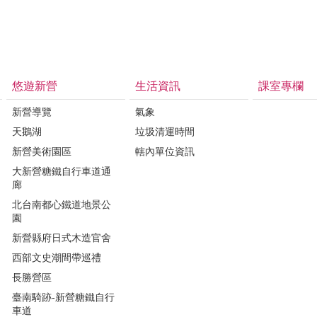
悠遊新營
生活資訊
課室專欄
新營導覽
氣象
天鵝湖
垃圾清運時間
新營美術園區
轄內單位資訊
大新營糖鐵自行車道通
廊
北台南都心鐵道地景公
園
新營縣府日式木造官舍
西部文史潮間帶巡禮
長勝營區
臺南騎跡-新營糖鐵自行
車道