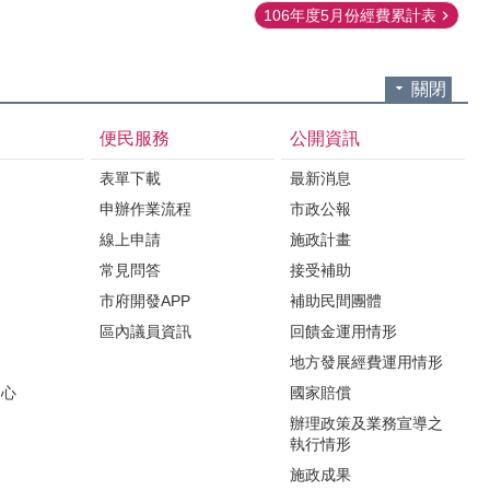
106年度5月份經費累計表
關閉
便民服務
公開資訊
表單下載
最新消息
申辦作業流程
市政公報
紹
線上申請
施政計畫
常見問答
接受補助
市府開發APP
補助民間團體
區內議員資訊
回饋金運用情形
會
地方發展經費運用情形
中心
國家賠償
辦理政策及業務宣導之
執行情形
施政成果