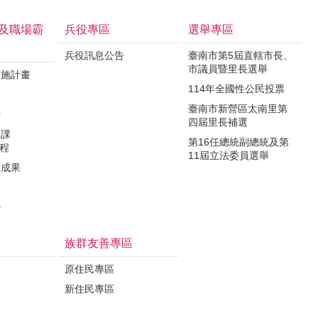
及職場霸
兵役專區
選舉專區
兵役訊息公告
臺南市第5屆直轄市長、
市議員暨里長選舉
實施計畫
114年全國性公民投票
制
臺南市新營區太南里第
析
四屆里長補選
力課
第16任總統副總統及第
課程
11屆立法委員選舉
導成果
治
族群友善專區
原住民專區
新住民專區
定