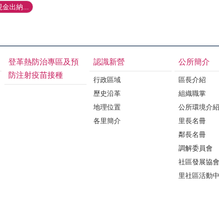
金出納...
登革熱防治專區及預
認識新營
公所簡介
防注射疫苗接種
行政區域
區長介紹
歷史沿革
組織職掌
地理位置
公所環境介
各里簡介
里長名冊
鄰長名冊
調解委員會
社區發展協
里社區活動