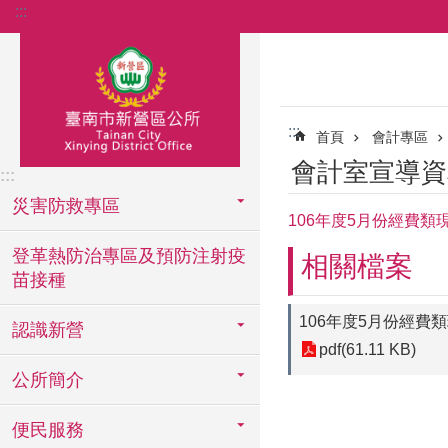
:::
跳到主要內容區塊
:::
首頁
會計專區
會計室宣導資
:::
災害防救專區
106年度5月份經費類
登革熱防治專區及預防注射疫
相關檔案
苗接種
106年度5月份經費
認識新營
pdf(61.11 KB)
公所簡介
便民服務