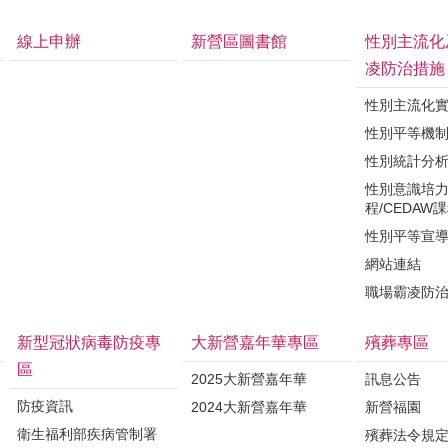
線上申辦
新營區圖書館
性別主流化
凌防治措施
性別主流化
性別平等機
性別統計分
性別意識培
程/CEDAW
性別平等宣
網站連結
職場霸凌防
新型冠狀病毒防疫專
大新營嘉年華專區
殯葬專區
區
2025大新營嘉年華
訊息公告
防疫資訊
2024大新營嘉年華
新營福園
衛生福利部疾病管制署
殯葬法令規