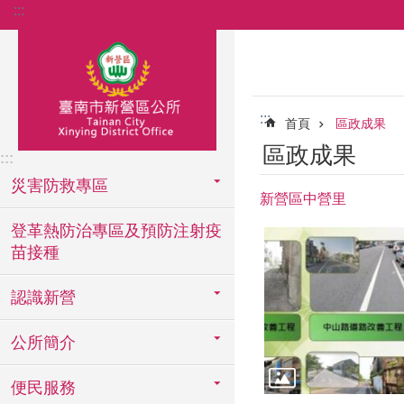
:::
跳到主要內容區塊
:::
首頁
區政成果
區政成果
:::
災害防救專區
新營區中營里
登革熱防治專區及預防注射疫
苗接種
認識新營
公所簡介
便民服務