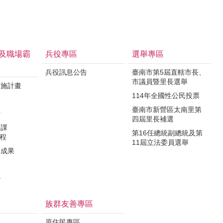
及職場霸
兵役專區
選舉專區
兵役訊息公告
臺南市第5屆直轄市長、
市議員暨里長選舉
實施計畫
114年全國性公民投票
制
臺南市新營區太南里第
析
四屆里長補選
力課
第16任總統副總統及第
課程
11屆立法委員選舉
導成果
治
族群友善專區
原住民專區