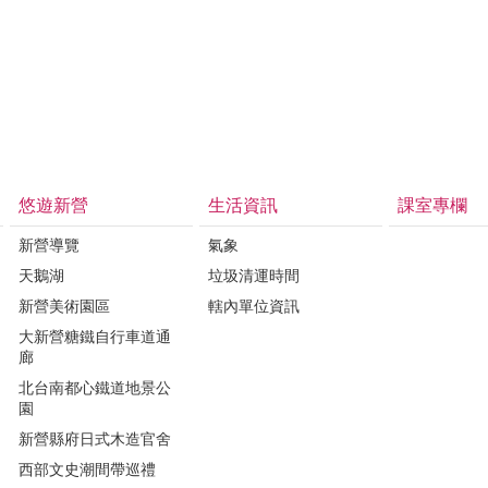
悠遊新營
生活資訊
課室專欄
新營導覽
氣象
天鵝湖
垃圾清運時間
新營美術園區
轄內單位資訊
大新營糖鐵自行車道通
廊
北台南都心鐵道地景公
園
新營縣府日式木造官舍
西部文史潮間帶巡禮