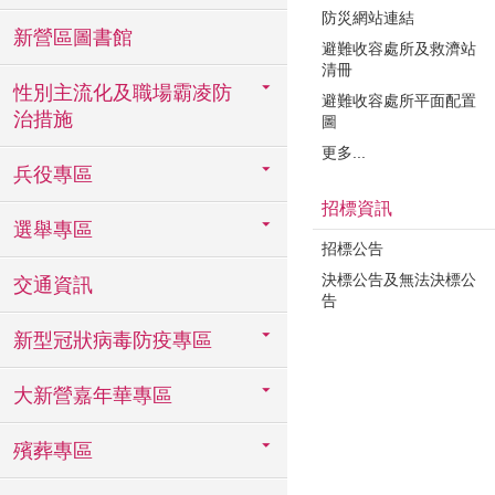
防災網站連結
新營區圖書館
避難收容處所及救濟站
清冊
性別主流化及職場霸凌防
避難收容處所平面配置
治措施
圖
更多...
兵役專區
招標資訊
選舉專區
招標公告
決標公告及無法決標公
交通資訊
告
新型冠狀病毒防疫專區
大新營嘉年華專區
殯葬專區