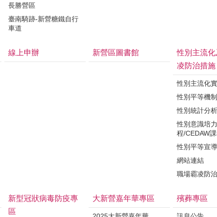
長勝營區
臺南騎跡-新營糖鐵自行
車道
線上申辦
新營區圖書館
性別主流化
凌防治措施
性別主流化
性別平等機
性別統計分
性別意識培
程/CEDAW
性別平等宣
網站連結
職場霸凌防
新型冠狀病毒防疫專
大新營嘉年華專區
殯葬專區
區
2025大新營嘉年華
訊息公告