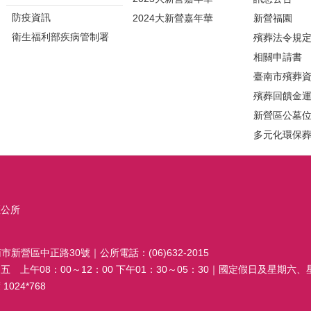
防疫資訊
2024大新營嘉年華
新營福園
衛生福利部疾病管制署
殯葬法令規
相關申請書
臺南市殯葬
殯葬回饋金
新營區公墓
多元化環保
區公所
南市新營區中正路30號｜公所電話：(06)632-2015
 上午08：00～12：00 下午01：30～05：30｜國定假日及星期六
024*768