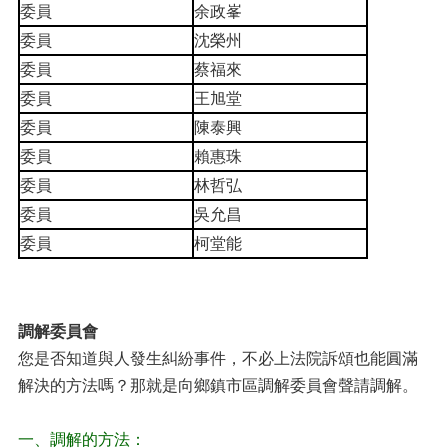
委員
余政峯
委員
沈榮州
委員
蔡福來
委員
王旭堂
委員
陳泰興
委員
賴惠珠
委員
林哲弘
委員
吳允昌
委員
柯堂能
調解委員會
您是否知道與人發生糾紛事件，不必上法院訴頌也能圓滿
解決的方法嗎？那就是向鄉鎮市區調解委員會聲請調解。
一、調解的方法：