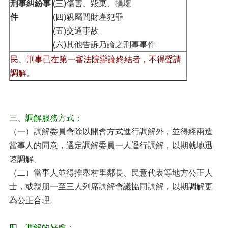
刑事糾紛事
(三)傷害、毀棄、損壞
件
(四)親屬間財產犯罪
(五)交通事故
(六)其他告訴乃論之刑事事件
民、刑事已在第一審法院辯論終結者，不得聲請
調解。
三、調解服務方式：
（一）調解委員會除以開會方式進行調解外，並得經兩造
當事人的同意，選定調解委員一人逕行調解，以期就地迅
速調解。
（二）當事人並得推舉村里鄰長、民意代表等地方公正人
士，或親朋一至三人列席調解會議協同調解，以期調解更
為公正合理。
四、調解的好處：