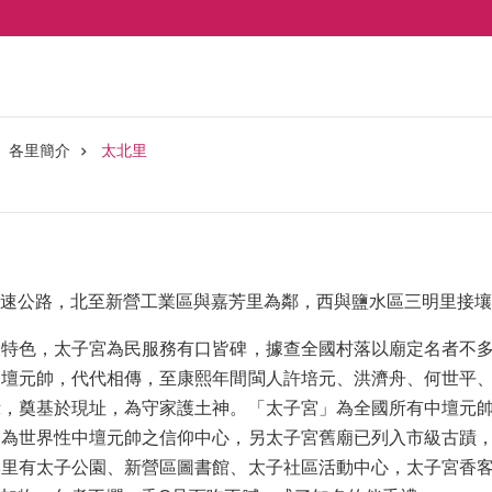
各里簡介
太北里
速公路，北至新營工業區與嘉芳里為鄰，西與鹽水區三明里接壤
大特色，太子宮為民服務有口皆碑，據查全國村落以廟定名者不
中壇元帥，代代相傳，至康熙年間閩人許培元、洪濟舟、何世平
示，奠基於現址，為守家護土神。「太子宮」為全國所有中壇元
展為世界性中壇元帥之信仰中心，另太子宮舊廟已列入市級古蹟
本里有太子公園、新營區圖書館、太子社區活動中心，太子宮香