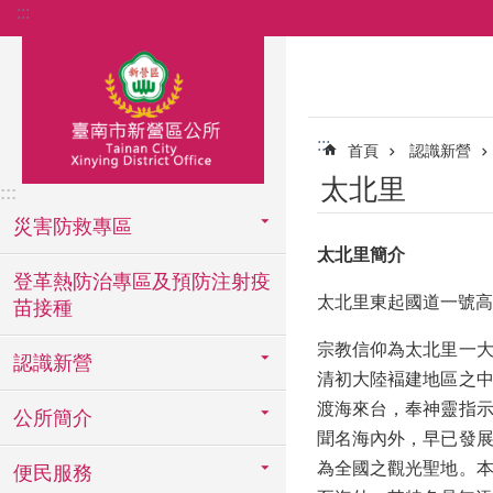
:::
跳到主要內容區塊
:::
首頁
認識新營
太北里
:::
災害防救專區
太北里簡介
登革熱防治專區及預防注射疫
太北里東起國道一號高
苗接種
宗教信仰為太北里一
認識新營
清初大陸褔建地區之
渡海來台，奉神靈指
公所簡介
聞名海內外，早已發
為全國之觀光聖地。
便民服務