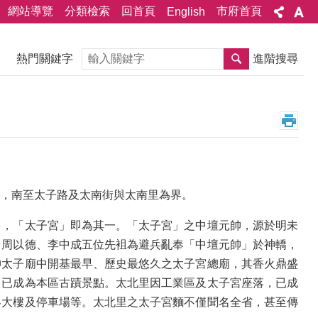
網站導覽
分類檢索
回首頁
市府首頁
English
搜尋
熱門關鍵字
進階搜尋
，南至太子路及太南街與太南里為界。
多，「太子宮」即為其一。「太子宮」之中壇元帥，源於明未
、周以德、李中成五位先袓為避兵亂奉「中壇元帥」於神轎，
帥太子廟中開基最早、歷史最悠久之太子宮總廟，其香火鼎盛
，已成為本區古蹟景點。太北里因工業區及太子宮座落，已成
客大樓及停車場等。太北里之太子宮麵不僅聞名全省，甚至傳