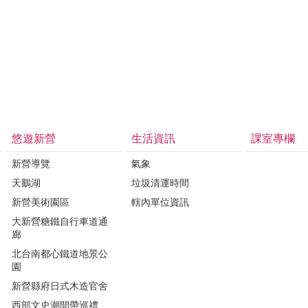
悠遊新營
生活資訊
課室專欄
新營導覽
氣象
天鵝湖
垃圾清運時間
新營美術園區
轄內單位資訊
大新營糖鐵自行車道通
廊
北台南都心鐵道地景公
園
新營縣府日式木造官舍
西部文史潮間帶巡禮