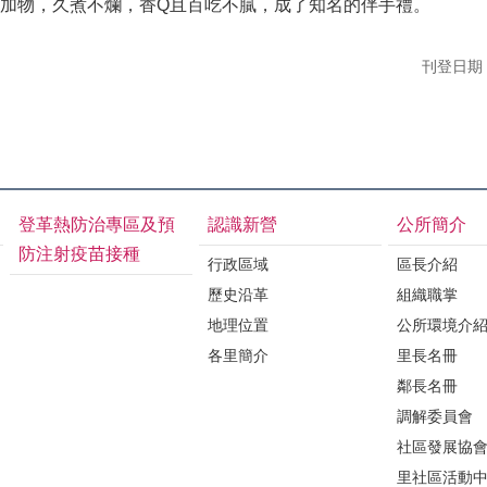
加物，久煮不爛，香Q且百吃不膩，成了知名的伴手禮。
刊登日期：1
登革熱防治專區及預
認識新營
公所簡介
防注射疫苗接種
行政區域
區長介紹
歷史沿革
組織職掌
地理位置
公所環境介
各里簡介
里長名冊
鄰長名冊
調解委員會
社區發展協
里社區活動