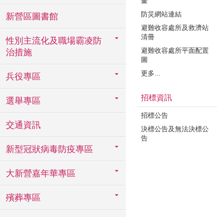
畫
防災網站連結
新營區圖書館
避難收容處所及救濟站
清冊
性別主流化及職場霸凌防
避難收容處所平面配置
治措施
圖
更多...
兵役專區
招標資訊
選舉專區
招標公告
交通資訊
決標公告及無法決標公
告
新型冠狀病毒防疫專區
大新營嘉年華專區
殯葬專區