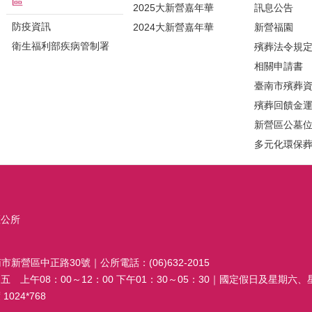
區
2025大新營嘉年華
訊息公告
防疫資訊
2024大新營嘉年華
新營福園
衛生福利部疾病管制署
殯葬法令規
相關申請書
臺南市殯葬
殯葬回饋金
新營區公墓
多元化環保
區公所
南市新營區中正路30號｜公所電話：(06)632-2015
 上午08：00～12：00 下午01：30～05：30｜國定假日及星期六
024*768