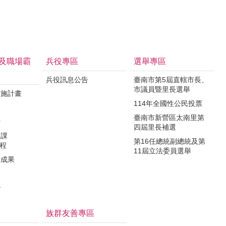
及職場霸
兵役專區
選舉專區
兵役訊息公告
臺南市第5屆直轄市長、
市議員暨里長選舉
實施計畫
114年全國性公民投票
制
臺南市新營區太南里第
析
四屆里長補選
力課
第16任總統副總統及第
課程
11屆立法委員選舉
導成果
治
族群友善專區