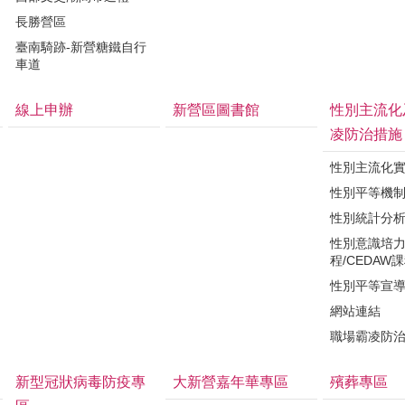
長勝營區
臺南騎跡-新營糖鐵自行
車道
線上申辦
新營區圖書館
性別主流化
凌防治措施
性別主流化
性別平等機
性別統計分
性別意識培
程/CEDAW
性別平等宣
網站連結
職場霸凌防
新型冠狀病毒防疫專
大新營嘉年華專區
殯葬專區